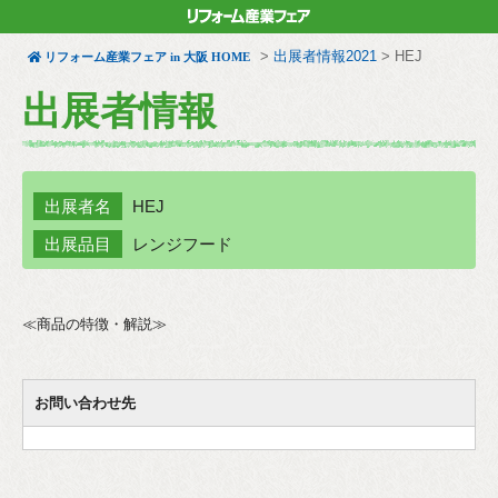
>
出展者情報2021
>
HEJ
リフォーム産業フェア in 大阪 HOME
出展者情報
出展者名
HEJ
出展品目
レンジフード
≪商品の特徴・解説≫
お問い合わせ先