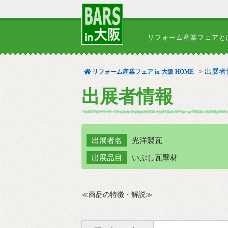
リフォーム産業フェアと
>
出展者情
リフォーム産業フェア in 大阪 HOME
出展者情報
出展者名
光洋製瓦
出展品目
いぶし瓦壁材
≪商品の特徴・解説≫